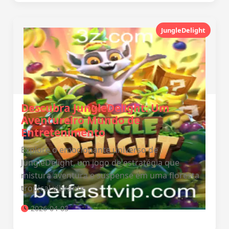
JungleDelight
Descubra JungleDelight: Um
Aventureiro Mundo de
Entretenimento
Explore o emocionante universo de
JungleDelight, um jogo de estratégia que
mistura aventura e suspense em uma floresta
tropical vibrante.
2026-04-03