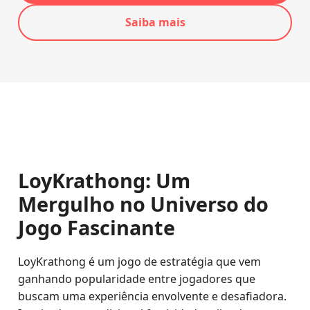
Saiba mais
LoyKrathong: Um
Mergulho no Universo do
Jogo Fascinante
LoyKrathong é um jogo de estratégia que vem
ganhando popularidade entre jogadores que
buscam uma experiência envolvente e desafiadora.