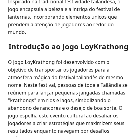
Inspirado na tradicional festividade tailandesa, o
jogo encapsula a beleza e a intriga do festival de
lanternas, incorporando elementos únicos que
prendem a atenção de jogadores ao redor do
mundo.
Introdução ao Jogo LoyKrathong
O jogo LoyKrathong foi desenvolvido com o
objetivo de transportar os jogadores para a
atmosfera mágica do festival tailandês de mesmo
nome. Neste festival, pessoas de toda a Tailândia se
reúnem para lançar pequenas jangadas chamadas
"krathongs" em rios e lagos, simbolizando o
abandono de rancores e o desejo de boa sorte. O
jogo espelha este evento cultural ao desafiar os
jogadores a criar estratégias que maximizem seus
resultados enquanto navegam por desafios