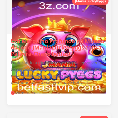
JManiaLuckyPyggs
Um Mergulho Profundo no Mundo
do Jogo JManiaLuckyPyggs com a
Palavra-Chave betfastt
Explorando a dinâmica e as regras envolventes
do emocionante jogo JManiaLuckyPyggs, uma
nova tendência no mundo dos games, com
destaque para a palavra-chave betfastt.
2026-01-21