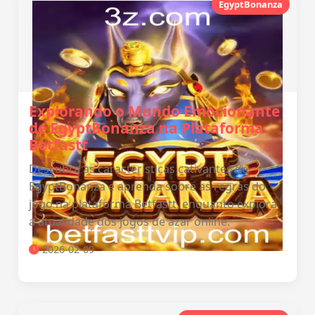
EgyptBonanza
Explorando o Mundo Emocionante
de EgyptBonanza na Plataforma
Betfastt
Descubra as características cativantes de
EgyptBonanza e aprenda sobre as regras do
jogo na plataforma Betfastt, enquanto explora
a atualidade dos jogos de azar online.
2026-02-09