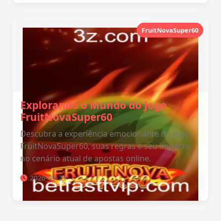
FruitNovaSuper60
Explorando o Mundo do Jogo
FruitNovaSuper60
Descubra a experiência emocionante do jogo
FruitNovaSuper60, suas regras e seu impacto
no cenário atual de apostas online.
2026-05-29