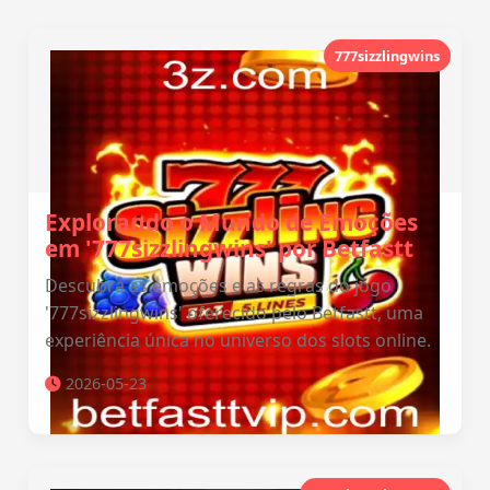
777sizzlingwins
Explorando o Mundo de Emoções
em '777sizzlingwins' por Betfastt
Descubra as emoções e as regras do jogo
'777sizzlingwins' oferecido pelo Betfastt, uma
experiência única no universo dos slots online.
2026-05-23