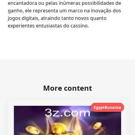
encantadora ou pelas inúmeras possibilidades de
ganho, ele representa um marco na inovação dos
jogos digitais, atraindo tanto novos quanto
experientes entusiastas do cassino.
More content
EgyptBonanza