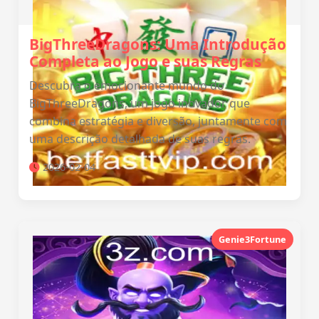
BigThreeDragons: Uma Introdução
Completa ao Jogo e suas Regras
Descubra o emocionante mundo do
BigThreeDragons, um jogo inovador que
combina estratégia e diversão, juntamente com
uma descrição detalhada de suas regras.
2026-02-04
Genie3Fortune