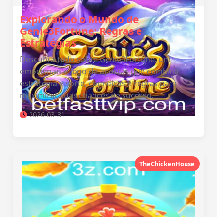
Explorando o Mundo de
Genie3Fortune: Regras e
Estratégias
Descubra tudo sobre Genie3Fortune, um
emocionante jogo de apostas que combina
estratégia e sorte, com dicas e regras para
maximizar suas chances de sucesso.
2026-03-31
TheChickenHouse