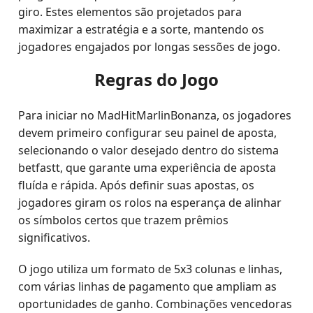
giro. Estes elementos são projetados para
maximizar a estratégia e a sorte, mantendo os
jogadores engajados por longas sessões de jogo.
Regras do Jogo
Para iniciar no MadHitMarlinBonanza, os jogadores
devem primeiro configurar seu painel de aposta,
selecionando o valor desejado dentro do sistema
betfastt, que garante uma experiência de aposta
fluída e rápida. Após definir suas apostas, os
jogadores giram os rolos na esperança de alinhar
os símbolos certos que trazem prêmios
significativos.
O jogo utiliza um formato de 5x3 colunas e linhas,
com várias linhas de pagamento que ampliam as
oportunidades de ganho. Combinações vencedoras