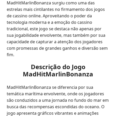
MadHitMarlinBonanza surgiu como uma das
estrelas mais cintilantes no firmamento dos jogos
de cassino online. Aproveitando o poder da
tecnologia moderna e a emoção do cassino
tradicional, este jogo se destaca não apenas por
sua jogabilidade envolvente, mas também por sua
capacidade de capturar a atenção dos jogadores
com promessas de grandes ganhos e diversão sem
fim.
Descrição do Jogo
MadHitMarlinBonanza
MadHitMarlinBonanza se diferencia por sua
temática marítima envolvente, onde os jogadores
são conduzidos a uma jornada no fundo do mar em
busca das recompensas escondidas do oceano. O
jogo apresenta gráficos vibrantes e animações