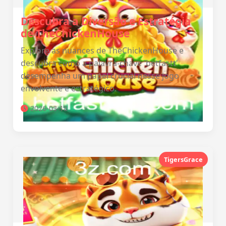
Descubra a Diversão e Estratégia
de TheChickenHouse
Explore as nuances de TheChickenHouse e
descubra como a palavra-chave 'betfastt'
desempenha um papel crucial nesse jogo
envolvente e estratégico.
2026-03-18
TigersGrace