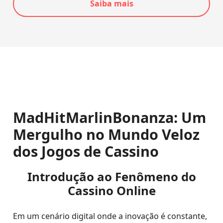
Saiba mais
MadHitMarlinBonanza: Um
Mergulho no Mundo Veloz
dos Jogos de Cassino
Introdução ao Fenômeno do
Cassino Online
Em um cenário digital onde a inovação é constante,