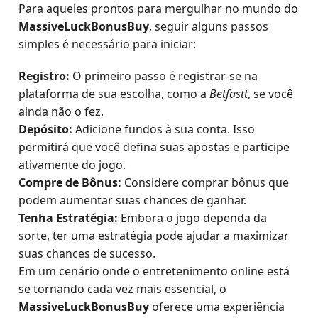
Para aqueles prontos para mergulhar no mundo do
MassiveLuckBonusBuy
, seguir alguns passos
simples é necessário para iniciar:
Registro:
O primeiro passo é registrar-se na
plataforma de sua escolha, como a
Betfastt
, se você
ainda não o fez.
Depósito:
Adicione fundos à sua conta. Isso
permitirá que você defina suas apostas e participe
ativamente do jogo.
Compre de Bônus:
Considere comprar bônus que
podem aumentar suas chances de ganhar.
Tenha Estratégia:
Embora o jogo dependa da
sorte, ter uma estratégia pode ajudar a maximizar
suas chances de sucesso.
Em um cenário onde o entretenimento online está
se tornando cada vez mais essencial, o
MassiveLuckBonusBuy
oferece uma experiência