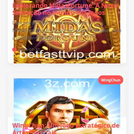
Explorando MidasFortune: A Nova
Sensação no Mundo dos Jogos
Descubra o fascinante mundo de
MidasFortune, um jogo de aposta inovador com
a plataforma Betfastt.
2026-01-31
WingChun
WingChun: Um Jogo Estratégico de
Artes Marciais