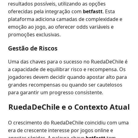
resultados possíveis, utilizando as opções
oferecidas pela integração com
betfastt
. Esta
plataforma adiciona camadas de complexidade e
emoção ao jogo, ao oferecer odds variáveis e
promoções exclusivas.
Gestão de Riscos
Uma das chaves para o sucesso no RuedaDeChile é
a capacidade de equilibrar risco e recompensa. Os
jogadores devem decidir quando apostar alto para
grandes recompensas ou quando ser cautelosos
para garantir um progresso consistente.
RuedaDeChile e o Contexto Atual
O crescimento do RuedaDeChile coincidiu com uma
era de crescente interesse por jogos online e