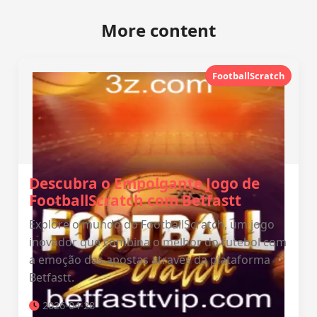
More content
FootballScratch
Descubra o Empolgante Jogo de
FootballScratch com Betfastt
Explore o mundo do FootballScratch, um jogo
inovador que combina o melhor do futebol com
a emoção das apostas através da plataforma
Betfastt.
2026-04-28