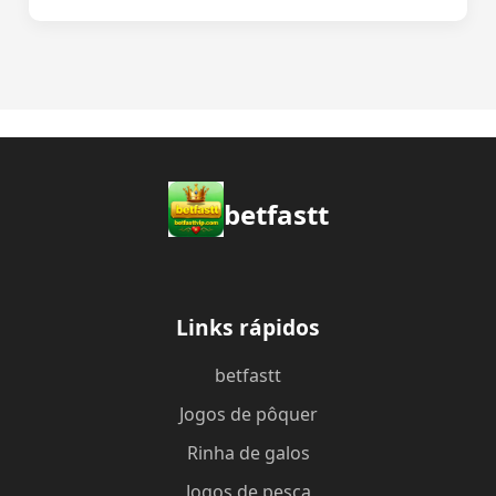
betfastt
Links rápidos
betfastt
Jogos de pôquer
Rinha de galos
Jogos de pesca