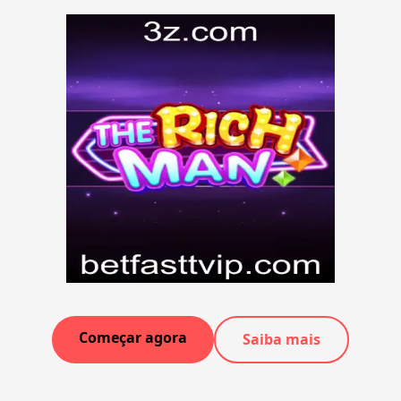
Começar agora
Saiba mais