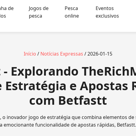
nha de
Jogos de
Pesca
Eventos
los
pesca
online
exclusivos
Início
/
Notícias Expressas
/ 2026-01-15
t - Explorando TheRic
e Estratégia e Apostas 
com Betfastt
o inovador jogo de estratégia que combina elementos de 
a emocionante funcionalidade de apostas rápidas, Betfastt