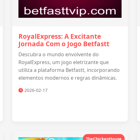
RoyalExpress: A Excitante
Jornada Com o Jogo Betfastt
Descubra o mundo envolvente do
RoyalExpress, um jogo eletrizante que
utiliza a plataforma Betfastt, incorporando
elementos modernos e regras dinâmicas.
2026-02-17
TheChickenHouse