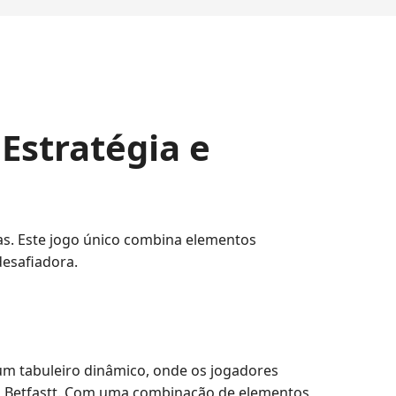
Estratégia e
s. Este jogo único combina elementos
desafiadora.
um tabuleiro dinâmico, onde os jogadores
o Betfastt. Com uma combinação de elementos