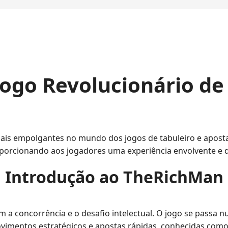
go Revolucionário de 
s empolgantes no mundo dos jogos de tabuleiro e aposta
oporcionando aos jogadores uma experiência envolvente e 
Introdução ao TheRichMan
a concorrência e o desafio intelectual. O jogo se passa n
vimentos estratégicos e apostas rápidas, conhecidas com