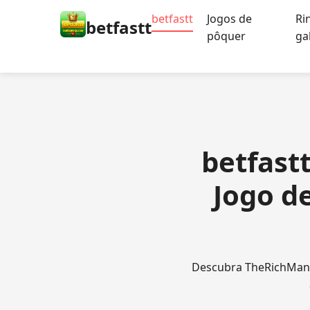
betfastt
Jogos de
Ri
betfastt
pôquer
ga
betfast
Jogo d
Descubra TheRichMan, 