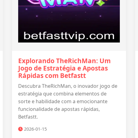
Explorando TheRichMan: Um
Jogo de Estratégia e Apostas
Rápidas com Betfastt
Descubra TheRichMan, o inovador jogo de
estratégia que combina elementos de
sorte e habilidade com a emocionante
funcionalidade de apostas rápidas,
Betfastt.
2026-01-15