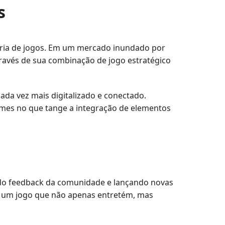
s
stria de jogos. Em um mercado inundado por
través de sua combinação de jogo estratégico
ada vez mais digitalizado e conectado.
mes no que tange a integração de elementos
ando feedback da comunidade e lançando novas
e, um jogo que não apenas entretém, mas