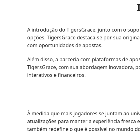
A introdução do TigersGrace, junto com o supo
opções, TigersGrace destaca-se por sua origina
com oportunidades de apostas.
Além disso, a parceria com plataformas de apo
TigersGrace, com sua abordagem inovadora, p
interativos e financeiros.
À medida que mais jogadores se juntam ao univ
atualizações para manter a experiência fresca
também redefine o que é possível no mundo dos