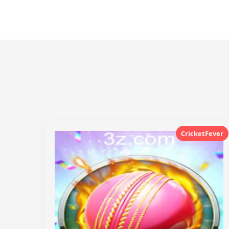
CricketFever