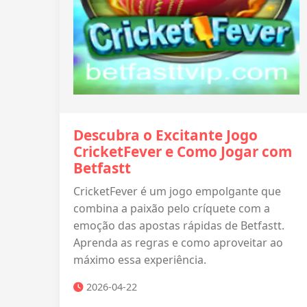
Descubra o Excitante Jogo
CricketFever e Como Jogar com
Betfastt
CricketFever é um jogo empolgante que
combina a paixão pelo críquete com a
emoção das apostas rápidas de Betfastt.
Aprenda as regras e como aproveitar ao
máximo essa experiência.
2026-04-22