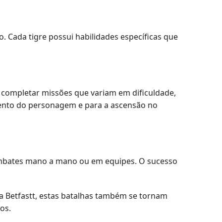
 Cada tigre possui habilidades específicas que
a completar missões que variam em dificuldade,
mento do personagem e para a ascensão no
ombates mano a mano ou em equipes. O sucesso
a Betfastt, estas batalhas também se tornam
os.