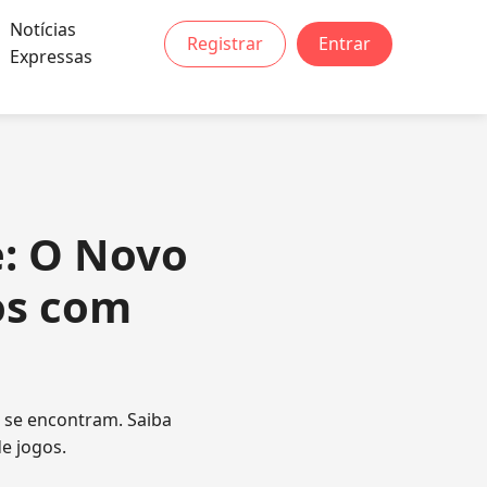
Notícias
Registrar
Entrar
Expressas
e: O Novo
os com
 se encontram. Saiba
e jogos.