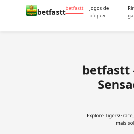
betfastt
Jogos de
Ri
betfastt
pôquer
ga
betfastt
Sensa
Explore TigersGrace
mais so