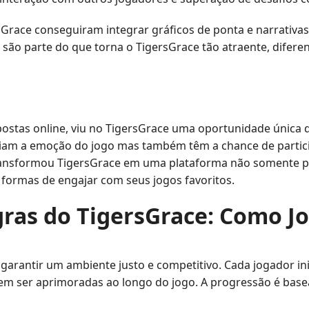
Grace conseguiram integrar gráficos de ponta e narrativas
 são parte do que torna o TigersGrace tão atraente, difere
postas online, viu no TigersGrace uma oportunidade única 
ciam a emoção do jogo mas também têm a chance de parti
 transformou TigersGrace em uma plataforma não somente
formas de engajar com seus jogos favoritos.
ras do TigersGrace: Como J
garantir um ambiente justo e competitivo. Cada jogador i
em ser aprimoradas ao longo do jogo. A progressão é base