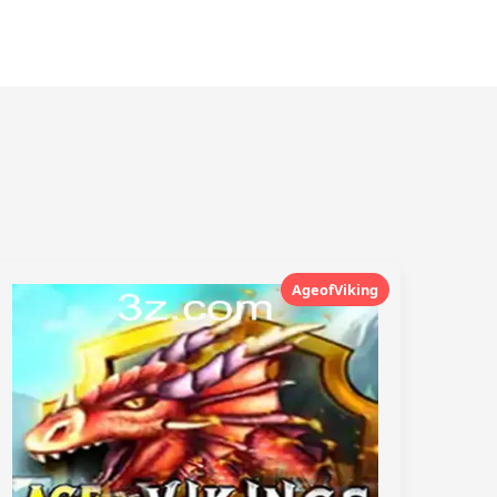
AgeofViking